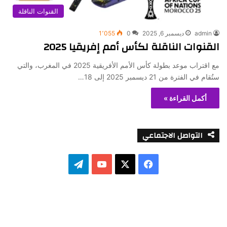
القنوات الناقلة
admin
ديسمبر 6, 2025
0
1٬055
القنوات الناقلة لكأس أمم إفريقيا 2025
مع اقتراب موعد بطولة كأس الأمم الأفريقية 2025 في المغرب، والتي
ستُقام في الفترة من 21 ديسمبر 2025 إلى 18…
أكمل القراءة »
التواصل الاجتماعي
ف
ت
ي
X
Y
ي
س
o
ل
ب
u
ق