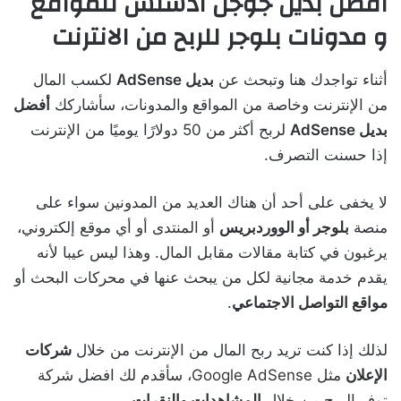
افضل بديل جوجل ادسنس للمواقع
و مدونات بلوجر للربح من الانترنت
أثناء تواجدك هنا وتبحث عن
بديل AdSense
لكسب المال
من الإنترنت وخاصة من المواقع والمدونات، سأشاركك
أفضل
بديل AdSense
لربح أكثر من 50 دولارًا يوميًا من الإنترنت
إذا حسنت التصرف.
لا يخفى على أحد أن هناك العديد من المدونين سواء على
منصة
بلوجر أو الووردبريس
أو المنتدى أو أي موقع إلكتروني،
يرغبون في كتابة مقالات مقابل المال. وهذا ليس عيبا لأنه
يقدم خدمة مجانية لكل من يبحث عنها في محركات البحث أو
مواقع التواصل الاجتماعي
.
لذلك إذا كنت تريد ربح المال من الإنترنت من خلال
شركات
الإعلان
مثل Google AdSense، سأقدم لك افضل شركة
توفر الربح من خلال
المشاهدات والنقرات
.