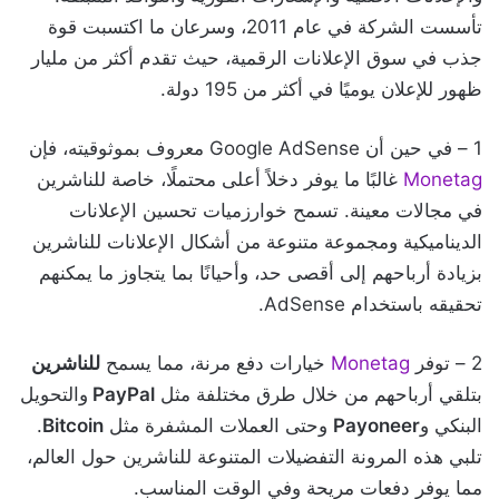
تأسست الشركة في عام 2011، وسرعان ما اكتسبت قوة
جذب في سوق الإعلانات الرقمية، حيث تقدم أكثر من مليار
ظهور للإعلان يوميًا في أكثر من 195 دولة.
1 – في حين أن Google AdSense معروف بموثوقيته، فإن
Monetag
غالبًا ما يوفر دخلاً أعلى محتملًا، خاصة للناشرين
في مجالات معينة. تسمح خوارزميات تحسين الإعلانات
الديناميكية ومجموعة متنوعة من أشكال الإعلانات للناشرين
بزيادة أرباحهم إلى أقصى حد، وأحيانًا بما يتجاوز ما يمكنهم
تحقيقه باستخدام AdSense.
2 – توفر
Monetag
خيارات دفع مرنة، مما يسمح
للناشرين
بتلقي أرباحهم من خلال طرق مختلفة مثل
PayPal
والتحويل
البنكي و
Payoneer
وحتى العملات المشفرة مثل
Bitcoin
.
تلبي هذه المرونة التفضيلات المتنوعة للناشرين حول العالم،
مما يوفر دفعات مريحة وفي الوقت المناسب.