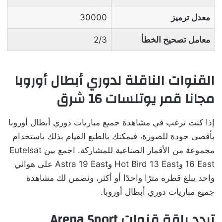
معدل ترميز
30000
معامل تصحيح الخطأ
2/3
القنوات الناقلة لدوري أبطال أوروبا
مجانا قمر يوتلسات 16 شرق
إذا كنت ترغب في مشاهدة جميع مباريات دوري أبطال أوروبا
بأقصى جودة للصورة، فيمكنك بالطبع القيام بذلك باستخدام
مجموعة من الأقمار الصناعية للمشاركة. اجمع بين Eutelsat
16 East وHot Bird 13 East وAstra 19 East على هوائي
واحد يبلغ قطره مترًا واحدًا أو أكثر، ونضمن لك مشاهدة
جميع مباريات دوري أبطال أوروبا.
تردد باقة قنوات Arena Sport