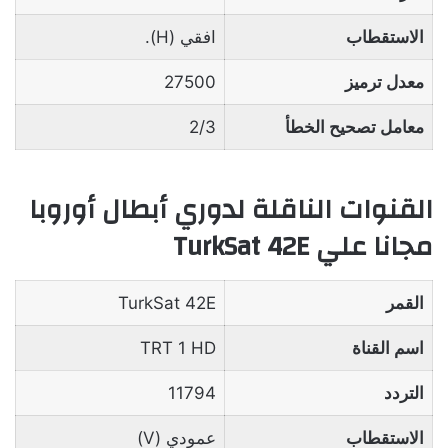
الاستقطاب
افقي (H).
معدل ترميز
27500
معامل تصحيح الخطأ
2/3
القنوات الناقلة لدوري أبطال أوروبا
مجانا علي TurkSat 42E
القمر
TurkSat 42E
اسم القناة
TRT 1 HD
التردد
11794
الاستقطاب
عمودي (V)