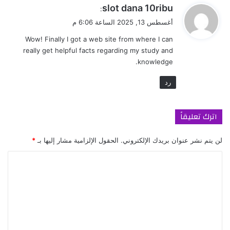
ي
slot dana 10ribu
:
ق
أغسطس 13, 2025 الساعة 6:06 م
و
Wow! Finally I got a web site from where I can
ل
really get helpful facts regarding my study and
knowledge.
رد
اترك تعليقاً
لن يتم نشر عنوان بريدك الإلكتروني.
الحقول الإلزامية مشار إليها بـ
*
ا
ل
ت
ع
ل